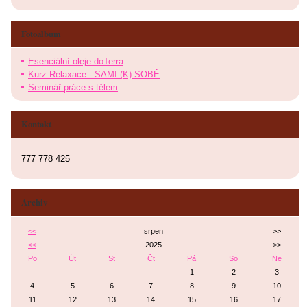
Fotoalbum
Esenciální oleje doTerra
Kurz Relaxace - SAMI (K) SOBĚ
Seminář práce s tělem
Kontakt
777 778 425
Archiv
<<
srpen
>>
<<
2025
>>
Po
Út
St
Čt
Pá
So
Ne
1
2
3
4
5
6
7
8
9
10
11
12
13
14
15
16
17