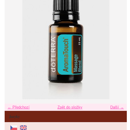
← Předchozí
Zpět do složky
Další →
Jazyky