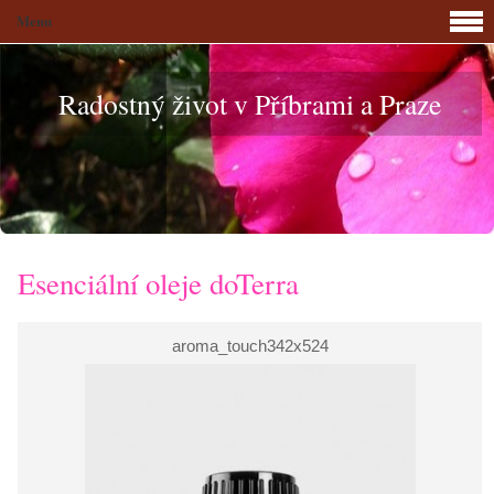
Menu
Radostný život v Příbrami a Praze
Esenciální oleje doTerra
aroma_touch342x524