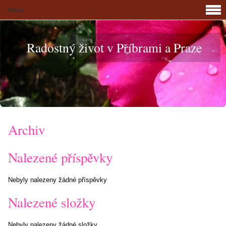
Menu
Radostný život v Příbrami a Praze
Archiv
Nalezené příspěvky
Nebyly nalezeny žádné příspěvky
Nalezené složky
Nebyly nalezeny žádné složky