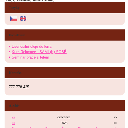
Jazyky
Fotoalbum
Esenciální oleje doTerra
Kurz Relaxace - SAMI (K) SOBĚ
Seminář práce s tělem
Kontakt
777 778 425
Archiv
<<
červenec
>>
<<
2025
>>