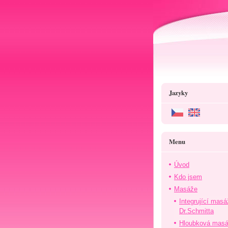
Jazyky
Menu
Úvod
Kdo jsem
Masáže
Integrující masá
Dr.Schmitta
Hloubková mas