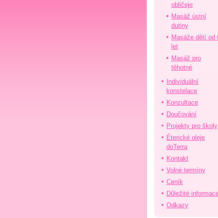
obličeje
Masáž ústní
dutiny
Masáže dětí od 
let
Masáž pro
těhotné
Individuální
konstelace
Konzultace
Doučování
Projekty pro školy
Éterické oleje
doTerra
Kontakt
Volné termíny
Ceník
Důležité informac
Odkazy