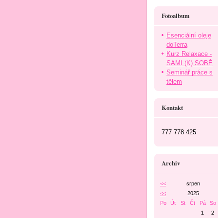
Fotoalbum
Esenciální oleje
doTerra
Kurz Relaxace -
SAMI (K) SOBĚ
Seminář práce s
tělem
Kontakt
777 778 425
Archiv
<<
srpen
<<
2025
Po
Út
St
Čt
Pá
So
1
2