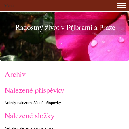
Menu
Radostný život v Příbrami a Praze
Archiv
Nalezené příspěvky
Nebyly nalezeny žádné příspěvky
Nalezené složky
Nebyly nalezeny žádné složky