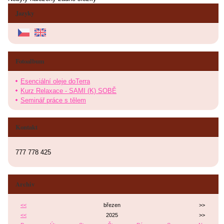
Jazyky
Fotoalbum
Esenciální oleje doTerra
Kurz Relaxace - SAMI (K) SOBĚ
Seminář práce s tělem
Kontakt
777 778 425
Archiv
<<
březen
>>
<<
2025
>>