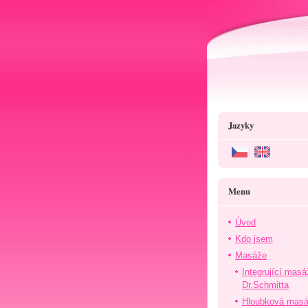
Jazyky
Menu
Úvod
Kdo jsem
Masáže
Integrující masá
Dr.Schmitta
Hloubková mas