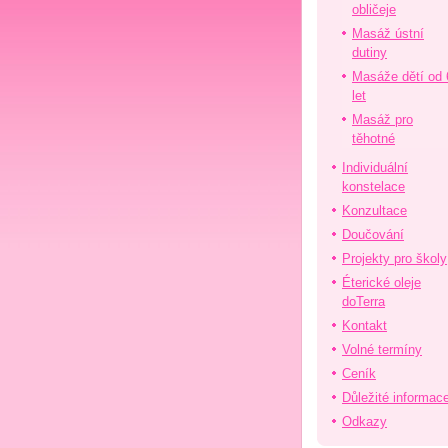
obličeje
Masáž ústní
dutiny
Masáže dětí od 
let
Masáž pro
těhotné
Individuální
konstelace
Konzultace
Doučování
Projekty pro školy
Éterické oleje
doTerra
Kontakt
Volné termíny
Ceník
Důležité informac
Odkazy