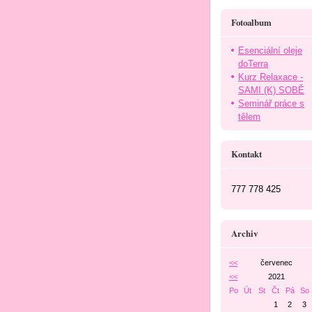
Fotoalbum
Esenciální oleje
doTerra
Kurz Relaxace -
SAMI (K) SOBĚ
Seminář práce s
tělem
Kontakt
777 778 425
Archiv
<<
červenec
<<
2021
Po
Út
St
Čt
Pá
So
1
2
3