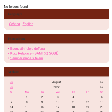
No folders found
Languages
Čeština
English
Photo album
Esenciální oleje doTerra
Kurz Relaxace - SAMI (K) SOBĚ
Seminář práce s tělem
Archive
<<
August
>>
<<
2022
>>
Su
Mo
Tu
We
Th
Fr
Sa
1
2
3
4
5
6
7
8
9
10
11
12
13
14
15
16
17
18
19
20