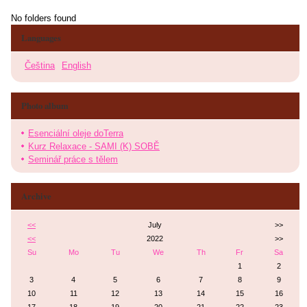
No folders found
Languages
Čeština
English
Photo album
Esenciální oleje doTerra
Kurz Relaxace - SAMI (K) SOBĚ
Seminář práce s tělem
Archive
<<
July
>>
<<
2022
>>
Su
Mo
Tu
We
Th
Fr
Sa
1
2
3
4
5
6
7
8
9
10
11
12
13
14
15
16