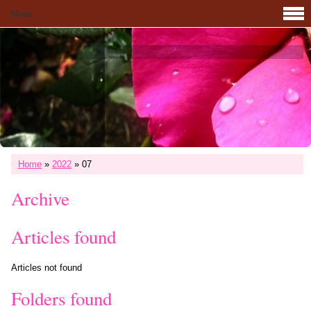
Menu
Home
»
2022
»
07
Archive
Articles found
Articles not found
Folders found