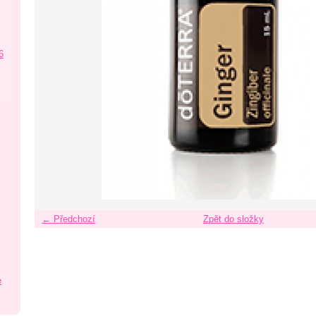
6
← Předchozí
Zpět do složky
e