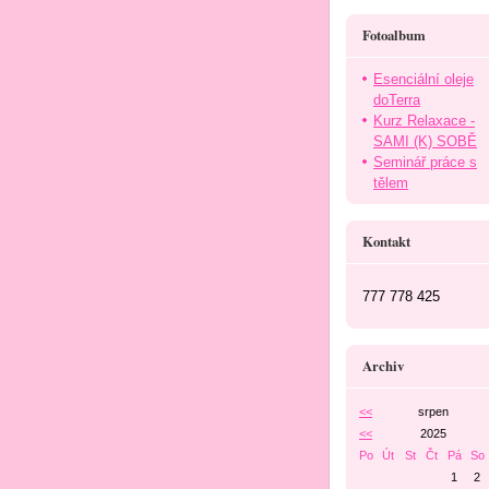
Fotoalbum
Esenciální oleje
doTerra
Kurz Relaxace -
SAMI (K) SOBĚ
Seminář práce s
tělem
Kontakt
777 778 425
Archiv
<<
srpen
<<
2025
Po
Út
St
Čt
Pá
So
1
2