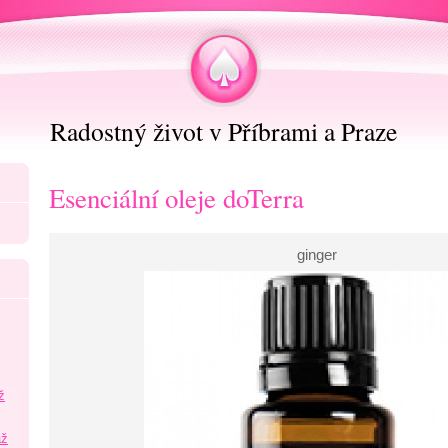
Radostný život v Příbrami a Praze
Esenciální oleje doTerra
ginger
ž
áž