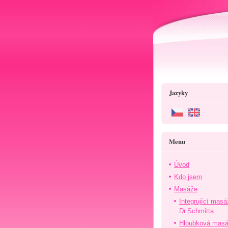
Jazyky
Menu
Úvod
Kdo jsem
Masáže
Integrující masá
Dr.Schmitta
Hloubková mas