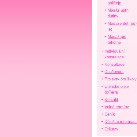
obličeje
Masáž ústní
dutiny
Masáže dětí od 
let
Masáž pro
těhotné
Individuální
konstelace
Konzultace
Doučování
Projekty pro školy
Éterické oleje
doTerra
Kontakt
Volné termíny
Ceník
Důležité informac
Odkazy