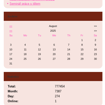
Seminář práce s tělem
Archive
<<
August
>>
<<
2025
>>
Su
Mo
Tu
We
Th
Fr
Sa
1
2
3
4
5
6
7
8
9
10
11
12
13
14
15
16
17
18
19
20
21
22
23
24
25
26
27
28
29
30
31
Statistics
Total:
777454
Month:
7387
Day:
274
Online:
1