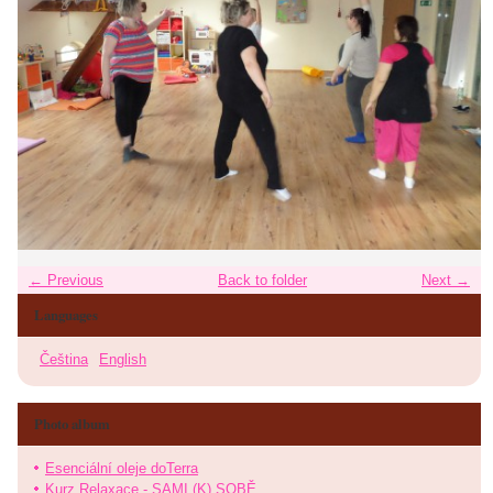
← Previous
Back to folder
Next →
Languages
Čeština
English
Photo album
Esenciální oleje doTerra
Kurz Relaxace - SAMI (K) SOBĚ