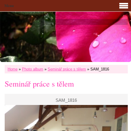
Menu
Home
»
Photo album
»
Seminář práce s tělem
»
SAM_1816
Seminář práce s tělem
SAM_1816