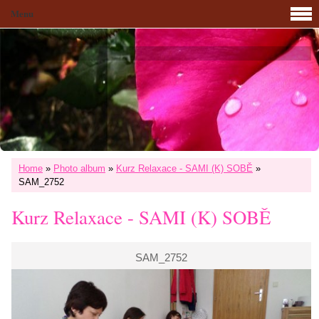
Menu
Home
»
Photo album
»
Kurz Relaxace - SAMI (K) SOBĚ
»
SAM_2752
Kurz Relaxace - SAMI (K) SOBĚ
SAM_2752