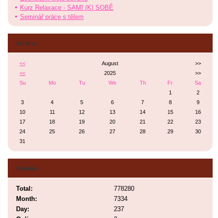
Kurz Relaxace - SAMI (K) SOBĚ
Seminář práce s tělem
Archive
<<
August
>>
<<
2025
>>
Su
Mo
Tu
We
Th
Fr
Sa
1
2
3
4
5
6
7
8
9
10
11
12
13
14
15
16
17
18
19
20
21
22
23
24
25
26
27
28
29
30
31
Statistics
Total:
778280
Month:
7334
Day:
237