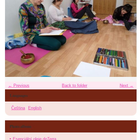
← Previous
Back to folder
Next →
Languages
Čeština
English
Photo album
Esenciální oleje doTerra