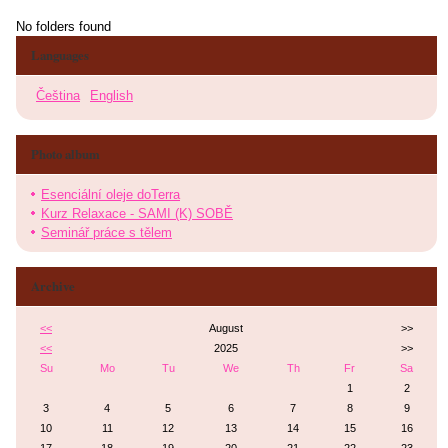
No folders found
Languages
Čeština
English
Photo album
Esenciální oleje doTerra
Kurz Relaxace - SAMI (K) SOBĚ
Seminář práce s tělem
Archive
<<
August
>>
<<
2025
>>
Su
Mo
Tu
We
Th
Fr
Sa
1
2
3
4
5
6
7
8
9
10
11
12
13
14
15
16